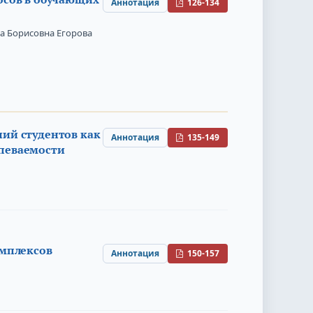
Аннотация
126-134
а Борисовна Егорова
ий студентов как
Аннотация
135-149
певаемости
омплексов
Аннотация
150-157