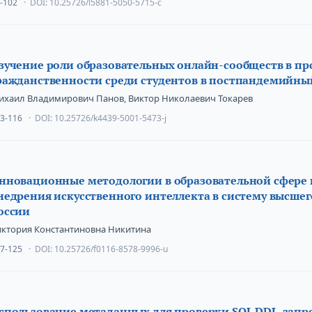
-102
DOI:
10.25726/l5881-5050-5715-c
зучение роли образовательных онлайн-сообществ в п
ражданственности среди студентов в постпандемийны
ихаил Владимирович Панов, Виктор Николаевич Токарев
3-116
DOI:
10.25726/k4439-5001-5473-j
нновационные методологии в образовательной сфере
недрения искусственного интеллекта в систему высшег
оссии
иктория Константиновна Никитина
7-125
DOI:
10.25726/f0116-8578-9996-u
спользование метаданных для проверки SQL DDL-запр