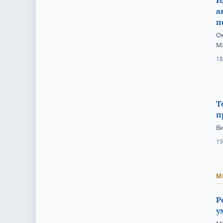
а
п
О
М
18
Т
п
В
19
М
Р
у