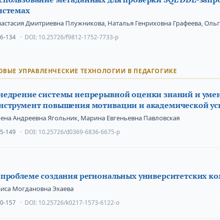
истемах
астасия Дмитриевна Плужникова, Наталья Генриховна Графеева, Ольг
6-134
DOI:
10.25726/f9812-1752-7733-p
ОВЫЕ УПРАВЛЕНЧЕСКИЕ ТЕХНОЛОГИИ В ПЕДАГОГИКЕ
недрение системы непрерывной оценки знаний и умен
нструмент повышения мотивации и академической ус
лена Андреевна Ягольник, Марина Евгеньевна Павловская
5-149
DOI:
10.25726/d0369-6836-6675-p
 проблеме создания региональных университетских к
аиса Могдановна Эхаева
0-157
DOI:
10.25726/k0217-1573-6122-o