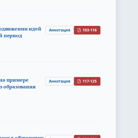
родвижении идей
Аннотация
103-116
й период
 на примере
Аннотация
117-125
о образования
осов в обучающих