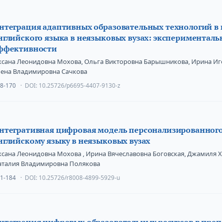
нтеграция адаптивных образовательных технологий в
нглийского языка в неязыковых вузах: эксперименталь
ффективности
ксана Леонидовна Мохова, Ольга Викторовна Барышникова, Ирина Иг
лена Владимировна Сачкова
8-170
DOI:
10.25726/p6695-4407-9130-z
нтегративная цифровая модель персонализированного
нглийскому языку в неязыковых вузах
сана Леонидовна Мохова , Ирина Вячеславовна Боговская, Джамиля Х
аталия Владимировна Полякова
1-184
DOI:
10.25726/r8008-4899-5929-u
нтеграция цифровых образовательных ресурсов в пре