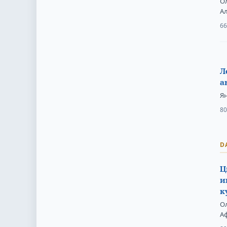
О
А
66
Л
а
Я
80
D
Ц
и
к
О
А