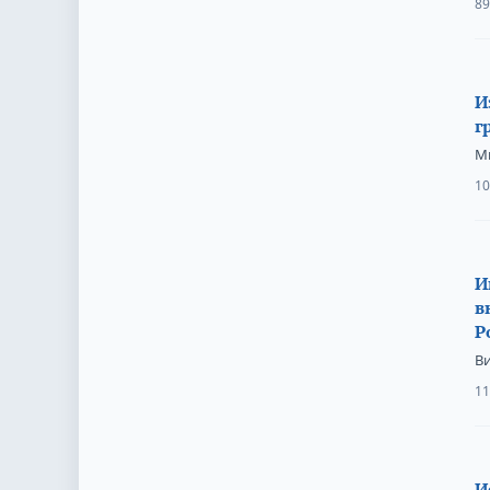
89
И
г
М
10
И
в
Р
В
11
И