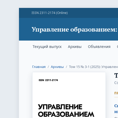
ISSN 2311-2174 (Online)
Управление образованием:
Текущий выпуск
Архивы
Объявления
Главная
/
Архивы
/
Том 15 № 3-1 (2025): Управле
Т
С
П
С
и