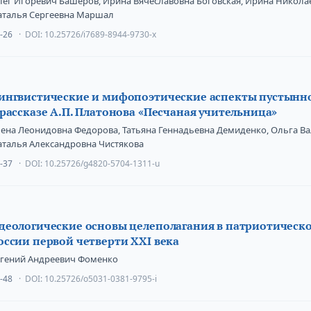
лег Игоревич Башеров, Ирина Вячеславовна Боговская, Ирина Никола
аталья Сергеевна Маршал
-26
DOI:
10.25726/i7689-8944-9730-x
ингвистические и мифопоэтические аспекты пустынно
 рассказе А.П. Платонова «Песчаная учительница»
ена Леонидовна Федорова, Татьяна Геннадьевна Демиденко, Ольга Ва
аталья Александровна Чистякова
-37
DOI:
10.25726/g4820-5704-1311-u
деологические основы целеполагания в патриотическ
оссии первой четверти XXI века
вгений Андреевич Фоменко
-48
DOI:
10.25726/o5031-0381-9795-i