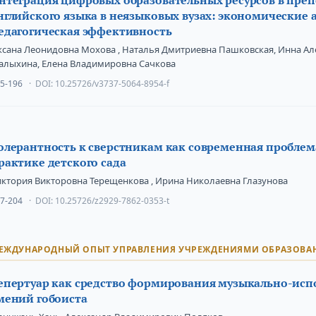
нглийского языка в неязыковых вузах: экономические 
едагогическая эффективность
ксана Леонидовна Мохова , Наталья Дмитриевна Пашковская, Инна А
алыхина, Елена Владимировна Сачкова
5-196
DOI:
10.25726/v3737-5064-8954-f
олерантность к сверстникам как современная пробле
рактике детского сада
иктория Викторовна Терещенкова , Ирина Николаевна Глазунова
7-204
DOI:
10.25726/z2929-7862-0353-t
ЕЖДУНАРОДНЫЙ ОПЫТ УПРАВЛЕНИЯ УЧРЕЖДЕНИЯМИ ОБРАЗОВА
епертуар как средство формирования музыкально-исп
мений гобоиста