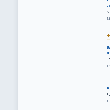
с
Ан
12
Н
В
и
Е
13
К
Р
15