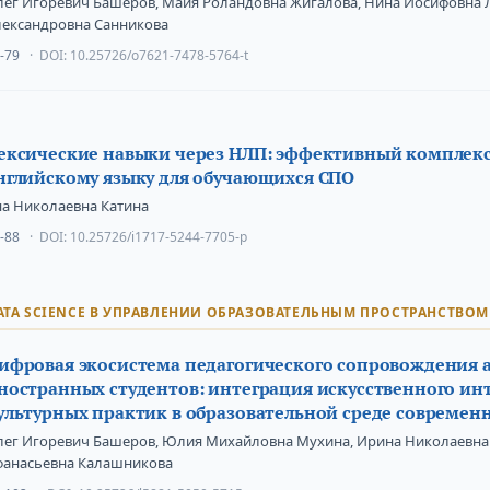
лег Игоревич Башеров, Майя Роландовна Жигалова, Нина Иосифовна 
лександровна Санникова
-79
DOI:
10.25726/o7621-7478-5764-t
ексические навыки через НЛП: эффективный комплек
нглийскому языку для обучающихся СПО
на Николаевна Катина
-88
DOI:
10.25726/i1717-5244-7705-p
ATA SCIENCE В УПРАВЛЕНИИ ОБРАЗОВАТЕЛЬНЫМ ПРОСТРАНСТВОМ
ифровая экосистема педагогического сопровождения 
ностранных студентов: интеграция искусственного инт
ультурных практик в образовательной среде современ
лег Игоревич Башеров, Юлия Михайловна Мухина, Ирина Николаевна 
фанасьевна Калашникова