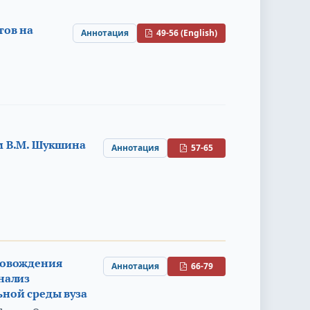
тов на
Аннотация
49-56 (English)
м В.М. Шукшина
Аннотация
57-65
ровождения
Аннотация
66-79
нализ
ной среды вуза