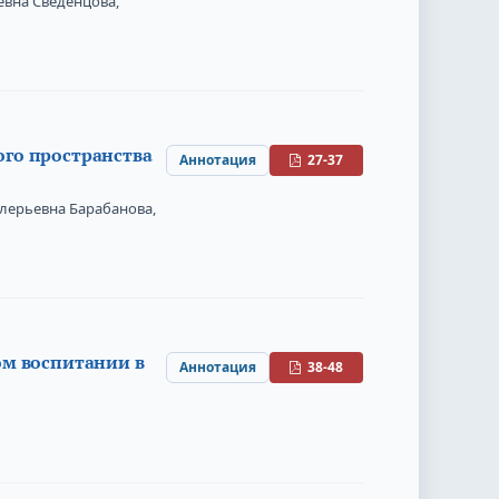
евна Сведенцова,
го пространства
Аннотация
27-37
лерьевна Барабанова,
ом воспитании в
Аннотация
38-48