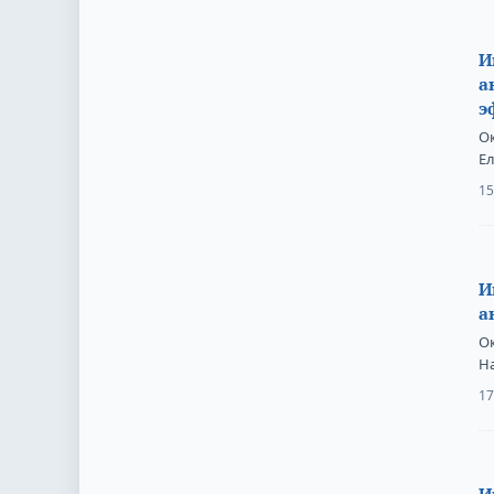
И
а
э
О
Е
15
И
а
Ок
Н
17
И