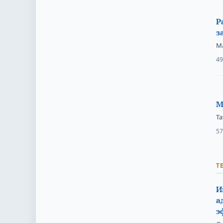
Р
з
М
49
М
Т
57
Т
И
а
э