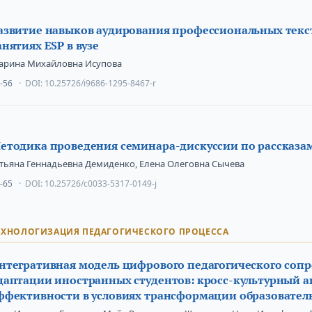
азвитие навыков аудирования профессиональных текс
анятиях ESP в вузе
арина Михайловна Исупова
-56
DOI:
10.25726/i9686-1295-8467-r
етодика проведения семинара-дискуссии по рассказа
атьяна Геннадьевна Демиденко, Елена Олеговна Сычева
-65
DOI:
10.25726/c0033-5317-0149-j
ЕХНОЛОГИЗАЦИЯ ПЕДАГОГИЧЕСКОГО ПРОЦЕССА
нтегративная модель цифрового педагогического соп
даптации иностранных студентов: кросс-культурный а
ффективности в условиях трансформации образователь