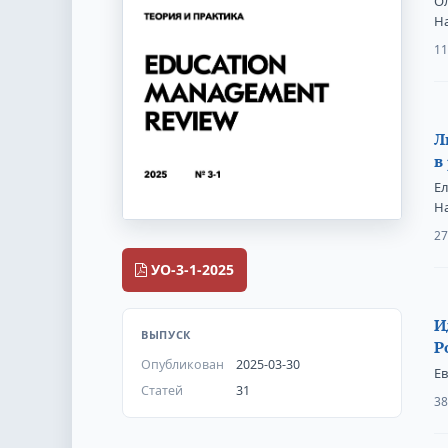
О
Н
11
Л
в
Ел
Н
27
Весь выпуск
УО-3-1-2025
И
ВЫПУСК
Р
Опубликован
2025-03-30
Е
Статей
31
38