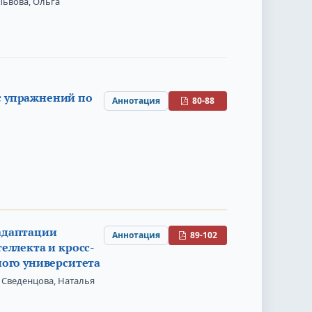
Львова, Ольга
с упражнений по
Аннотация
80-88
адаптации
Аннотация
89-102
еллекта и кросс-
ного университета
Сведенцова, Наталья