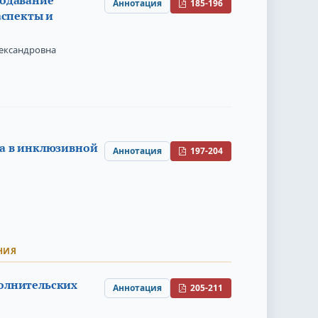
Аннотация
185-196
аспекты и
лександровна
ма в инклюзивной
Аннотация
197-204
НИЯ
олнительских
Аннотация
205-211