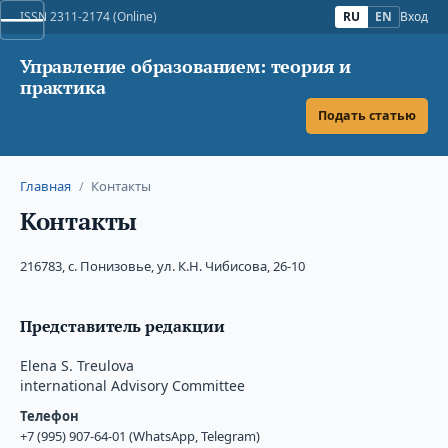
ISSN 2311-2174 (Online)
RU
EN
Вход
Управление образованием: теория и
практика
Подать статью
Главная
/
Контакты
Контакты
216783, с. Понизовье, ул. К.Н. Чибисова, 26-10
Представитель редакции
Elena S. Treulova
international Advisory Committee
Телефон
+7 (995) 907-64-01 (WhatsApp, Telegram)