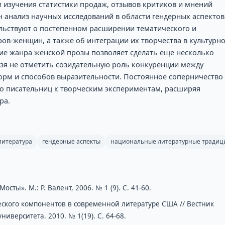
 изучения статистики продаж, отзывов критиков и мнений
н анализ научных исследований в области гендерных аспектов
ельствуют о постепенном расширении тематического и
ов-женщин, а также об интеграции их творчества в культурн
ие жанра женской прозы позволяет сделать еще несколько
зя не отметить созидательную роль конкуренции между
орм и способов выразительности. Постоянное соперничество 
о писательниц к творческим экспериментам, расширяя
ра.
литература
гендерные аспекты
национальные литературные традиц
осты». М.: Р. Валент, 2006. № 1 (9). С. 41-60.
еского компонентов в современной литературе США // Вестник
иверситета. 2010. № 1(19). С. 64-68.