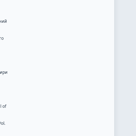
ений
го
хири
l of
ol.