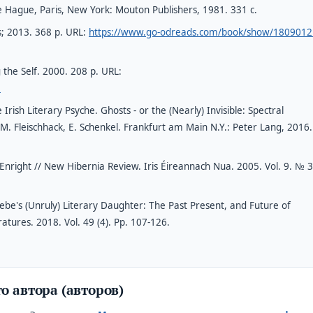
he Hague, Paris, New York: Mouton Publishers, 1981. 331 с.
; 2013. 368 p. URL:
https://www.go-odreads.com/book/show/1809012
the Self. 2000. 208 p. URL:
m
ish Literary Psyche. Ghosts - or the (Nearly) Invisible: Spectral
. Fleischhack, E. Schenkel. Frankfurt am Main N.Y.: Peter Lang, 2016
nright // New Hibernia Review. Iris Éireannach Nua. 2005. Vol. 9. № 3
e's (Unruly) Literary Daughter: The Past Present, and Future of
ratures. 2018. Vol. 49 (4). Pp. 107-126.
о автора (авторов)