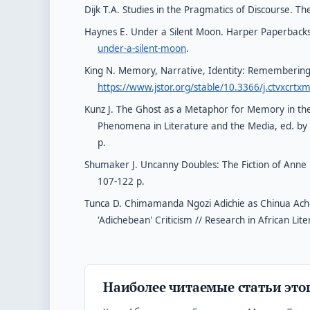
Dijk T.A. Studies in the Pragmatics of Discourse. T
Haynes E. Under a Silent Moon. Harper Paperbacks
under-a-silent-moon
.
King N. Memory, Narrative, Identity: Remembering 
https://www.jstor.org/stable/10.3366/j.ctvxcrtx
Kunz J. The Ghost as a Metaphor for Memory in the Ir
Phenomena in Literature and the Media, ed. by M
p.
Shumaker J. Uncanny Doubles: The Fiction of Anne E
107-122 p.
Tunca D. Chimamanda Ngozi Adichie as Chinua Acheb
'Adichebean' Criticism // Research in African Lite
Наиболее читаемые статьи этог