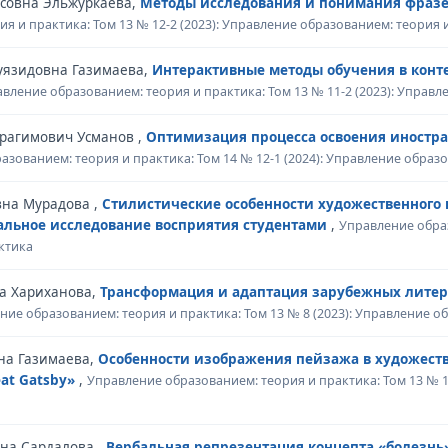
рсовна Эльжуркаева,
Методы исследования и понимания фразе
я и практика: Том 13 № 12-2 (2023): Управление образованием: теория 
уязидовна Газимаева,
Интерактивные методы обучения в конт
вление образованием: теория и практика: Том 13 № 11-2 (2023): Управ
брагимович Усманов ,
Оптимизация процесса освоения иностр
азованием: теория и практика: Том 14 № 12-1 (2024): Управление образ
вна Мурадова ,
Стилистические особенности художественного
альное исследование восприятия студентами
,
Управление образ
ктика
на Хариханова,
Трансформация и адаптация зарубежных лите
ние образованием: теория и практика: Том 13 № 8 (2023): Управление о
на Газимаева,
Особенности изображения пейзажа в художеств
at Gatsby»
,
Управление образованием: теория и практика: Том 13 № 1
на Сардалова ,
Вербальная репрезентация концепта «болезнь