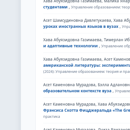
Хава Абуязидовна Газимаева, Малика Яна
студентами
,
Управление образованием: теори
Асет Шамсудиновна Давлетукаева, Хава Аб
уроках иностранных языков в вузах
,
Упра
Хава Абуязидовна Газимаева, Тимерлан И
и адаптивные технологии
,
Управление обр
Хава Абуязидовна Газимаева, Асет Камено
американской литературы: эксперимент
(2024): Управление образованием: теория и пра
Асет Каменовна Мурадова, Бэлла Адланов
образовательном контексте вуза
,
Управле
Асет Каменовна Мурадова, Хава Абуязидов
Фрэнсиса Скотта Фицджеральда «The Gre
практика
Асет Каменовна Мурадова, Луиза Рамзанов