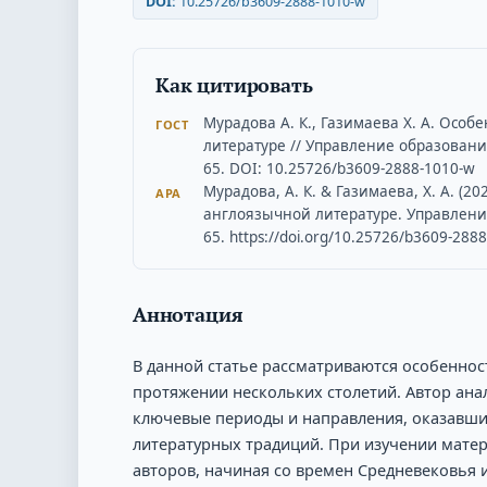
DOI:
10.25726/b3609-2888-1010-w
Как цитировать
Мурадова А. К., Газимаева Х. А. Осо
ГОСТ
литературе // Управление образованием
65. DOI: 10.25726/b3609-2888-1010-w
Мурадова, А. К. & Газимаева, Х. А. (2
APA
англоязычной литературе. Управление 
65. https://doi.org/10.25726/b3609-288
Аннотация
В данной статье рассматриваются особеннос
протяжении нескольких столетий. Автор ана
ключевые периоды и направления, оказавш
литературных традиций. При изучении мате
авторов, начиная со времен Средневековья 