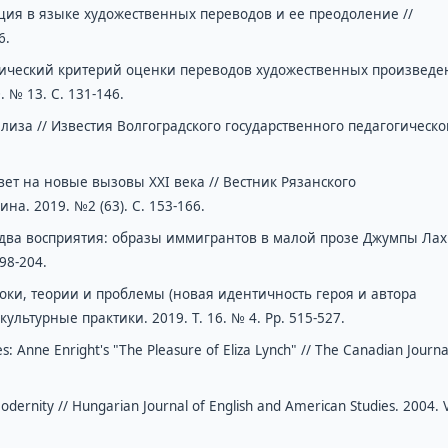
ция в языке художественных переводов и ее преодоление //
6.
стический критерий оценки переводов художественных произвед
. № 13. С. 131-146.
лиза // Известия Волгоградского государственного педагогическо
вет на новые вызовы XXI века // Вестник Рязанского
на. 2019. №2 (63). С. 153-166.
, два восприятия: образы иммигрантов в малой прозе Джумпы Ла
198-204.
оки, теории и проблемы (новая идентичность героя и автора
ультурные практики. 2019. Т. 16. № 4. Pp. 515-527.
 Anne Enright's "The Pleasure of Eliza Lynch" // The Canadian Journa
dernity // Hungarian Journal of English and American Studies. 2004. V