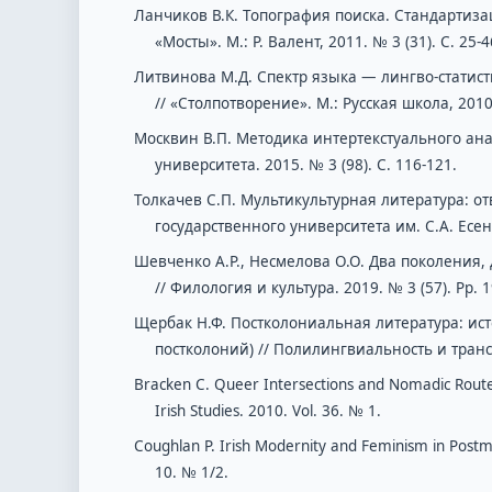
Ланчиков В.К. Топография поиска. Стандартиза
«Мосты». М.: Р. Валент, 2011. № 3 (31). С. 25-4
Литвинова М.Д. Спектр языка — лингво-стати
// «Столпотворение». М.: Русская школа, 2010
Москвин В.П. Методика интертекстуального ана
университета. 2015. № 3 (98). С. 116-121.
Толкачев С.П. Мультикультурная литература: от
государственного университета им. С.А. Есени
Шевченко А.Р., Несмелова О.О. Два поколения
// Филология и культура. 2019. № 3 (57). Pp. 
Щербак Н.Ф. Постколониальная литература: ист
постколоний) // Полилингвиальность и транск
Bracken C. Queer Intersections and Nomadic Routes:
Irish Studies. 2010. Vol. 36. № 1.
Coughlan P. Irish Modernity and Feminism in Postmo
10. № 1/2.