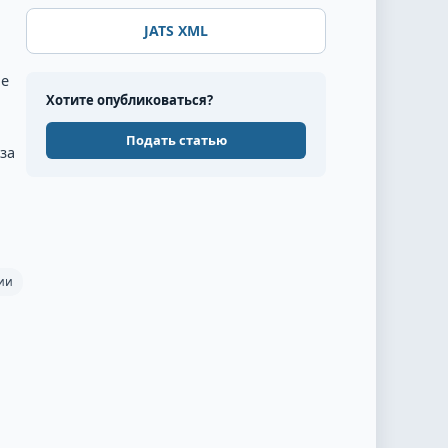
JATS XML
ое
Хотите опубликоваться?
Подать статью
за
ии