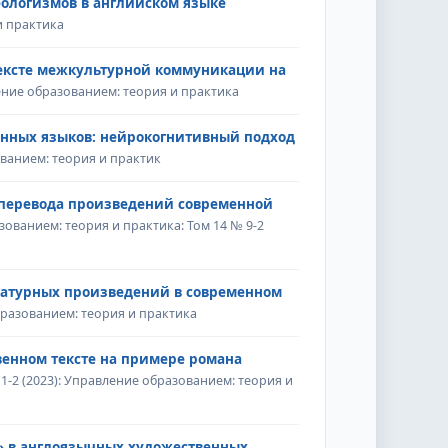
ологизмов в английском языке
и практика
ексте межкультурной коммуникации на
ление образованием: теория и практика
анных языков: нейрокогнитивный подход
ованием: теория и практик
 перевода произведений современной
ованием: теория и практика: Том 14 № 9-2
ратурных произведений в современном
бразованием: теория и практика
енном тексте на примере романа
1-2 (2023): Управление образованием: теория и
» в англоязычных художественных