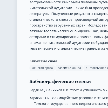
востребованности книг были получены путем
читательской аудитории. Также был проведе
литературы. Полученные результаты свидет
стилистического спектра произведений автор
пространство зарубежных стран. Исследован
важных теоретических обобщений. Так, нель
авторами в стимулировании поиска новых ф
внимание читательской аудитории побуждал
тематические и стилистические границы жан
Ключевые слова
женская проза
развитие жанра
англоязычная 
Библиографические ссылки
Берди М., Ланчиков В.К. Успех и успешность // «М
Карасик О.Б. Взаимодействие расового и этнич
Томского государственного педагогического ун