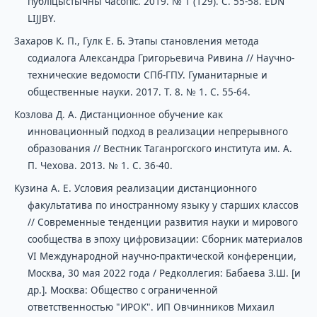
публіцыстычны часопіс. 2019. № 1 (129). С. 55-58. EDN
LIJJBY.
Захаров К. П., Гулк Е. Б. Этапы становления метода
содиалога Александра Григорьевича Ривина // Научно-
технические ведомости СПб-ГПУ. Гуманитарные и
общественные науки. 2017. Т. 8. № 1. С. 55-64.
Козлова Д. А. Дистанционное обучение как
инновационный подход в реализации непрерывного
образования // Вестник Таганрогского института им. A.
П. Чехова. 2013. № 1. С. 36-40.
Кузина А. Е. Условия реализации дистанционного
факультатива по иностранному языку у старших классов
// Современные тенденции развития науки и мирового
сообщества в эпоху цифровизации: Сборник материалов
VI Международной научно-практической конференции,
Москва, 30 мая 2022 года / Редколлегия: Бабаева З.Ш. [и
др.]. Москва: Общество с ограниченной
ответственностью "ИРОК". ИП Овчинников Михаил