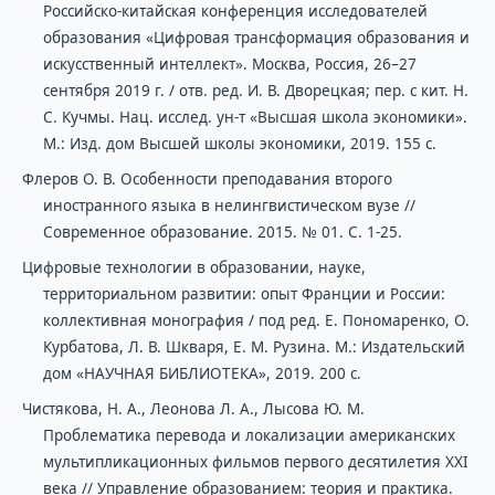
Российско-китайская конференция исследователей
образования «Цифровая трансформация образования и
искусственный интеллект». Москва, Россия, 26–27
сентября 2019 г. / отв. ред. И. В. Дворецкая; пер. с кит. Н.
С. Кучмы. Нац. исслед. ун-т «Высшая школа экономики».
М.: Изд. дом Высшей школы экономики, 2019. 155 с.
Флеров О. В. Особенности преподавания второго
иностранного языка в нелингвистическом вузе //
Современное образование. 2015. № 01. С. 1-25.
Цифровые технологии в образовании, науке,
территориальном развитии: опыт Франции и России:
коллективная монография / под ред. E. Пономаренко, О.
Курбатова, Л. В. Шкваря, E. M. Рузина. М.: Издательский
дом «НАУЧНАЯ БИБЛИОТЕКА», 2019. 200 с.
Чистякова, Н. А., Леонова Л. А., Лысова Ю. М.
Проблематика перевода и локализации американских
мультипликационных фильмов первого десятилетия XXI
века // Управление образованием: теория и практика.