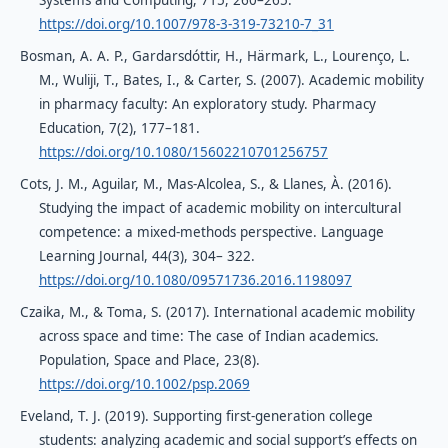
https://doi.org/10.1007/978-3-319-73210-7_31
Bosman, A. A. P., Gardarsdóttir, H., Härmark, L., Lourenço, L.
M., Wuliji, T., Bates, I., & Carter, S. (2007). Academic mobility
in pharmacy faculty: An exploratory study. Pharmacy
Education, 7(2), 177–181.
https://doi.org/10.1080/15602210701256757
Cots, J. M., Aguilar, M., Mas-Alcolea, S., & Llanes, À. (2016).
Studying the impact of academic mobility on intercultural
competence: a mixed-methods perspective. Language
Learning Journal, 44(3), 304– 322.
https://doi.org/10.1080/09571736.2016.1198097
Czaika, M., & Toma, S. (2017). International academic mobility
across space and time: The case of Indian academics.
Population, Space and Place, 23(8).
https://doi.org/10.1002/psp.2069
Eveland, T. J. (2019). Supporting first-generation college
students: analyzing academic and social support’s effects on