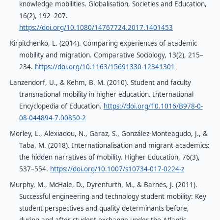
knowledge mobilities. Globalisation, Societies and Education,
16(2), 192–207.
https://doi.org/10.1080/14767724.2017.1401453
Kirpitchenko, L. (2014). Comparing experiences of academic
mobility and migration. Comparative Sociology, 13(2), 215–
234.
https://doi.org/10.1163/15691330-12341301
Lanzendorf, U., & Kehm, B. M. (2010). Student and faculty
transnational mobility in higher education. International
Encyclopedia of Education.
https://doi.org/10.1016/B978-0-
08-044894-7.00850-2
Morley, L., Alexiadou, N., Garaz, S., González-Monteagudo, J., &
Taba, M. (2018). Internationalisation and migrant academics:
the hidden narratives of mobility. Higher Education, 76(3),
537–554.
https://doi.org/10.1007/s10734-017-0224-z
Murphy, M., McHale, D., Dyrenfurth, M., & Barnes, J. (2011).
Successful engineering and technology student mobility: Key
student perspectives and quality determinants before,
during and after student exchange under the Atlantis