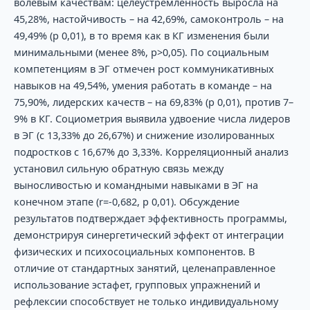
волевым качествам: целеустремленность выросла на
45,28%, настойчивость – на 42,69%, самоконтроль – на
49,49% (p 0,01), в то время как в КГ изменения были
минимальными (менее 8%, p>0,05). По социальным
компетенциям в ЭГ отмечен рост коммуникативных
навыков на 49,54%, умения работать в команде – на
75,90%, лидерских качеств – на 69,83% (p 0,01), против 7–
9% в КГ. Социометрия выявила удвоение числа лидеров
в ЭГ (с 13,33% до 26,67%) и снижение изолированных
подростков с 16,67% до 3,33%. Корреляционный анализ
установил сильную обратную связь между
выносливостью и командными навыками в ЭГ на
конечном этапе (r=-0,682, p 0,01). Обсуждение
результатов подтверждает эффективность программы,
демонстрируя синергетический эффект от интеграции
физических и психосоциальных компонентов. В
отличие от стандартных занятий, целенаправленное
использование эстафет, групповых упражнений и
рефлексии способствует не только индивидуальному