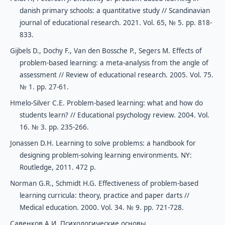
danish primary schools: a quantitative study // Scandinavian
journal of educational research. 2021. Vol. 65, № 5. pp. 818-
833.
Gijbels D., Dochy F., Van den Bossche P., Segers M. Effects of
problem-based learning: a meta-analysis from the angle of
assessment // Review of educational research. 2005. Vol. 75.
№ 1. pp. 27-61.
Hmelo-Silver C.E. Problem-based learning: what and how do
students learn? // Educational psychology review. 2004. Vol.
16. № 3. pp. 235-266.
Jonassen D.H. Learning to solve problems: a handbook for
designing problem-solving learning environments. NY:
Routledge, 2011. 472 p.
Norman G.R., Schmidt H.G. Effectiveness of problem-based
learning curricula: theory, practice and paper darts //
Medical education. 2000. Vol. 34. № 9. pp. 721-728.
Савенков А.И. Психологические основы