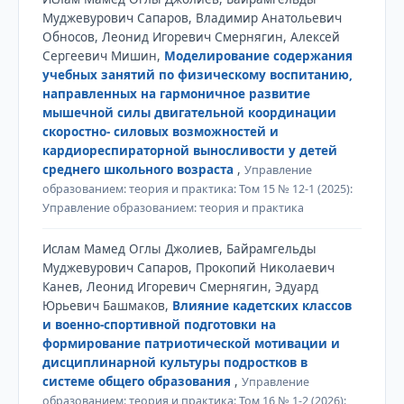
Муджевурович Сапаров, Владимир Анатольевич
Обносов, Леонид Игоревич Смернягин, Алексей
Сергеевич Мишин,
Моделирование содержания
учебных занятий по физическому воспитанию,
направленных на гармоничное развитие
мышечной силы двигательной координации
скоростно- силовых возможностей и
кардиореспираторной выносливости у детей
среднего школьного возраста
,
Управление
образованием: теория и практика: Том 15 № 12-1 (2025):
Управление образованием: теория и практика
Ислам Мамед Оглы Джолиев, Байрамгельды
Муджевурович Сапаров, Прокопий Николаевич
Канев, Леонид Игоревич Смернягин, Эдуард
Юрьевич Башмаков,
Влияние кадетских классов
и военно-спортивной подготовки на
формирование патриотической мотивации и
дисциплинарной культуры подростков в
системе общего образования
,
Управление
образованием: теория и практика: Том 16 № 1-2 (2026):