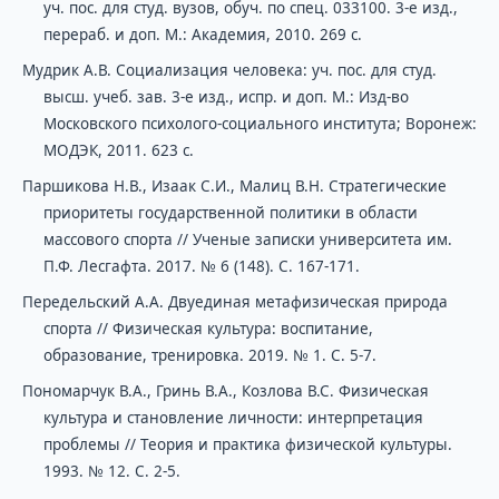
уч. пос. для студ. вузов, обуч. по спец. 033100. 3-е изд.,
перераб. и доп. М.: Академия, 2010. 269 с.
Мудрик А.В. Социализация человека: уч. пос. для студ.
высш. учеб. зав. 3-е изд., испр. и доп. М.: Изд-во
Московского психолого-социального института; Воронеж:
МОДЭК, 2011. 623 с.
Паршикова Н.В., Изаак С.И., Малиц В.Н. Стратегические
приоритеты государственной политики в области
массового спорта // Ученые записки университета им.
П.Ф. Лесгафта. 2017. № 6 (148). С. 167-171.
Передельский А.А. Двуединая метафизическая природа
спорта // Физическая культура: воспитание,
образование, тренировка. 2019. № 1. С. 5-7.
Пономарчук В.А., Гринь В.А., Козлова В.С. Физическая
культура и становление личности: интерпретация
проблемы // Теория и практика физической культуры.
1993. № 12. С. 2-5.