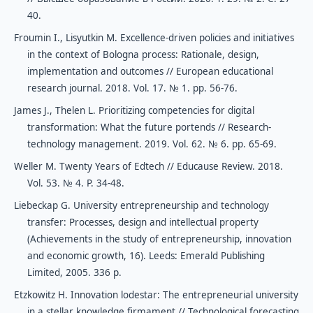
40.
Froumin I., Lisyutkin M. Excellence-driven policies and initiatives
in the context of Bologna process: Rationale, design,
implementation and outcomes // European educational
research journal. 2018. Vol. 17. № 1. рр. 56-76.
James J., Thelen L. Prioritizing competencies for digital
transformation: What the future portends // Research-
technology management. 2019. Vol. 62. № 6. рр. 65-69.
Weller M. Twenty Years of Edtech // Educause Review. 2018.
Vol. 53. № 4. P. 34-48.
Liebeckap G. University entrepreneurship and technology
transfer: Processes, design and intellectual property
(Achievements in the study of entrepreneurship, innovation
and economic growth, 16). Leeds: Emerald Publishing
Limited, 2005. 336 p.
Etzkowitz H. Innovation lodestar: The entrepreneurial university
in a stellar knowledge firmament // Technological forecasting