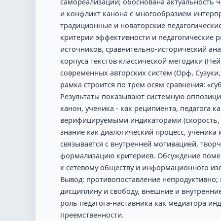
самореализации; обоснована актуальность 
и конфликт канона с многообразием интерпр
традиционные и новаторские педагогически
критерии эффективности и педагогические 
источников, сравнительно-исторический ана
корпуса текстов классической методики (Ней
современных авторских систем (Орф, Сузук
рамка строится по трем осям сравнения: «су
Результаты показывают системную оппозици
канон, ученика - как реципиента, педагога 
верифицируемыми индикаторами (скорость, ч
знание как диалогический процесс, ученика 
связывается с внутренней мотивацией, твор
формализацию критериев. Обсуждение помещ
к сетевому обществу и информационного изоб
Вывод: противопоставление непродуктивно;
дисциплину и свободу, внешние и внутренние
роль педагога-наставника как медиатора ин
преемственности.