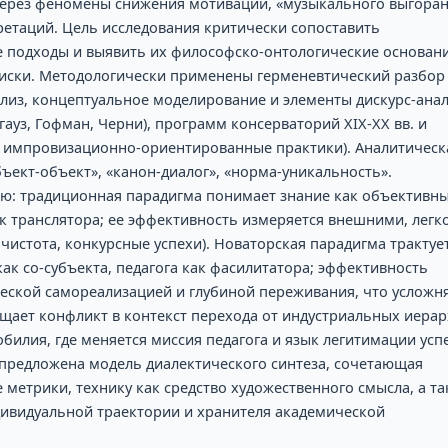
через феномены снижения мотивации, «музыкального выгора
етаций. Цель исследования критически сопоставить
е подходы и выявить их философско-онтологические основани
риски. Методологически применены герменевтический разбор
лиз, концептуальное моделирование и элементы дискурс-ана
гауз, Гофман, Черни), программ консерваторий ХІХ-ХХ вв. и
и, импровизационно-ориентированные практики). Аналитическ
бъект-объект», «канон-диалог», «норма-уникальность».
ю: традиционная парадигма понимает знание как объективн
как транслятора; ее эффективность измеряется внешними, легк
истота, конкурсные успехи). Новаторская парадигма трактуе
как со-субъекта, педагога как фасилитатора; эффективность
ческой самореализацией и глубиной переживания, что усложн
ает конфликт в контекст перехода от индустриальных иера
илия, где меняется миссия педагога и язык легитимации успе
 предложена модель диалектического синтеза, сочетающая
 метрики, технику как средство художественного смысла, а т
дивидуальной траектории и хранителя академической