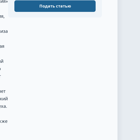
ния»
Подать статью
я,
лиза
ая
ый
о
т
яет
рхий
ха.
акже