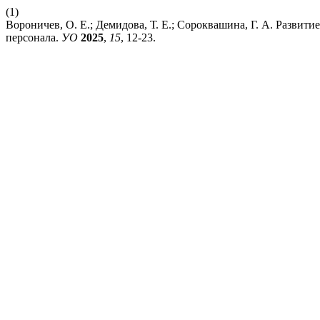
(1)
Вороничев, О. Е.; Демидова, Т. Е.; Сороквашина, Г. А. Разви
персонала.
УО
2025
,
15
, 12-23.